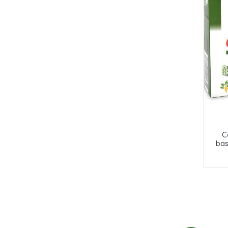
C
bas