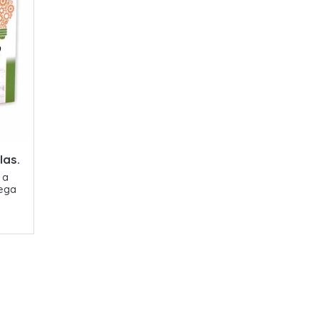
las.
 a
mega