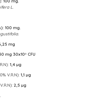
):
100 mg.
fera L.
): 100 mg.
ustifolia.
6,25 mg
30 mg 30x10
⁸
CFU
R.N):
1
,4 µg
00% V.R.N):
1,1 µg
V.R.N):
2,5 µg
.