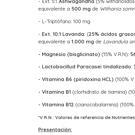
- Ext. 5:1
Ashwagandha
(5% withanólidos
equivalente a
500 mg
de
Withania somni
- L-Triptófano: 100 mg.
-
Ext. 10:1 Lavanda:
(
25% ácidos grasos
equivalente a
1.000 mg
de
Lavandula ang
-
Magnesio (bisglicinato)
(15% V.R.N):
5
- Lactobacillud Paracasei tindalizado
:
-
Vitamina B6 (piridoxina HCL)
(100% V.
- Vitamina B1
(clorhidrato de tiamina) (1
- Vitamina B12
(cianocobalamina) (100% 
*V.R.N.: Valores de referencia de Nutrientes
Presentación: