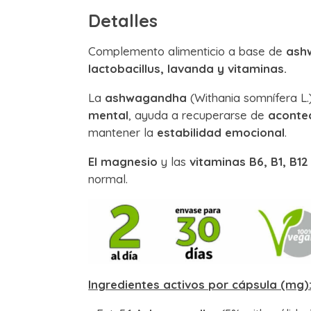
Detalles
Complemento alimenticio a base de
ashw
lactobacillus, lavanda y vitaminas.
La
ashwagandha
(Withania somnífera L
mental
, ayuda a recuperarse de
aconte
mantener la
estabilidad emocional
.
El magnesio
y las
vitaminas B6, B1, B12
normal.
Ingredientes activos por cápsula (mg)