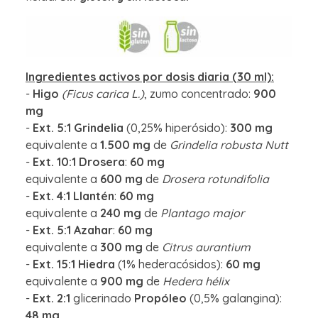
Ingredientes activos por dosis diaria (30 ml):
-
Higo
(Ficus carica L.)
, zumo concentrado:
900
mg
-
Ext. 5:1 Grindelia
(0,25% hiperósido):
300 mg
equivalente a
1.500 mg
de
Grindelia robusta Nutt
-
Ext. 10:1 Drosera
:
60 mg
equivalente a
600 mg
de
Drosera rotundifolia
-
Ext. 4:1 Llantén
:
60 mg
equivalente a
240 mg
de
Plantago major
-
Ext. 5:1 Azahar
:
60 mg
equivalente a
300 mg
de
Citrus aurantium
-
Ext. 15:1 Hiedra
(1% hederacósidos):
60 mg
equivalente a
900 mg
de
Hedera hélix
-
Ext. 2:1
glicerinado
Propóleo
(0,5% galangina):
48 mg