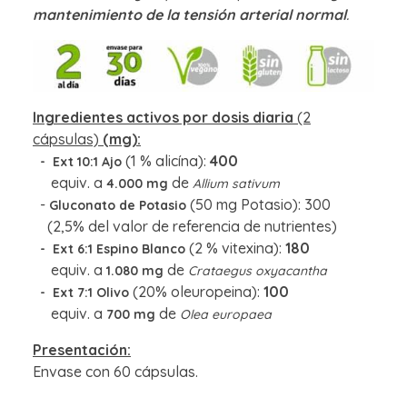
mantenimiento de la tensión arterial normal
.
Ingredientes activos por dosis diaria
(2
cápsulas)
(mg):
(1 % alicína):
400
- Ext 10:1 Ajo
equiv. a
de
4
.000 mg
Allium sativum
-
(50 mg Potasio): 300
Gluconato de Potasio
(2,5% del valor de referencia de nutrientes)
(2 % vitexina):
180
- Ext 6:1 Espino Blanco
equiv. a
de
1.080 mg
Crataegus oxyacantha
(20% oleuropeina):
100
- Ext 7:1 Olivo
equiv. a
de
700 mg
Olea europaea
Presentación:
Envase con 60 cápsulas.