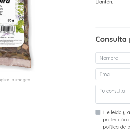
Llantén.
Consulta
pliar la imagen
He leído y acepto la informac
protección de datos asi com
política de privacidad y acep