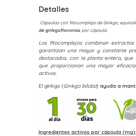
Detalles
Cápsulas con fitocomplejo de Ginkgo, equiva
de
ginkgoflavonas
por cápsula.
Los fitocomplejos combinan extractos 
garantizan una mayor y constante pre
destacados, con la planta entera, que
que proporcionan una mayor eficacia y
activos.
El ginkgo (
Ginkgo biloba
)
ayuda a mant
Ingredientes activos por cápsula (mg)