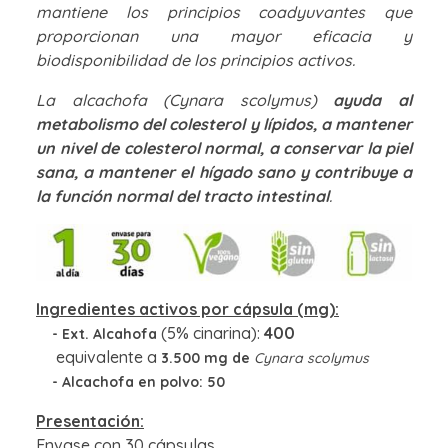
mantiene los principios coadyuvantes que
proporcionan una mayor eficacia y
biodisponibilidad de los
principios
activos.
La alcachofa (Cynara scolymus)
ayuda al
metabolismo del colesterol y lípidos, a mantener
un nivel de colesterol normal, a conservar la piel
sana, a mantener el hígado sano y contribuye a
la función normal del tracto intestinal
.
Ingredientes activos por cápsula (mg):
(5% cinarina):
400
- Ext. Alcahofa
equivalente a
3.500
mg
de
Cynara scolymus
-
Alcachofa en polvo
:
50
Presentación:
Envase con 30 cápsulas.