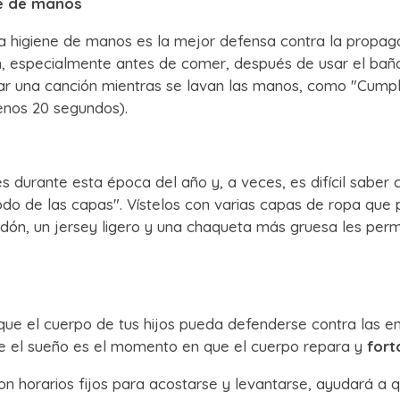
ne de manos
la higiene de manos es la mejor defensa contra la propaga
especialmente antes de comer, después de usar el baño y
tar una canción mientras se lavan las manos, como "Cumpl
enos 20 segundos).
urante esta época del año y, a veces, es difícil saber c
do de las capas". Vístelos con varias capas de ropa que 
dón, un jersey ligero y una chaqueta más gruesa les perm
ue el cuerpo de tus hijos pueda defenderse contra las
ue el sueño es el momento en que el cuerpo repara y
fort
con horarios fijos para acostarse y levantarse, ayudará 