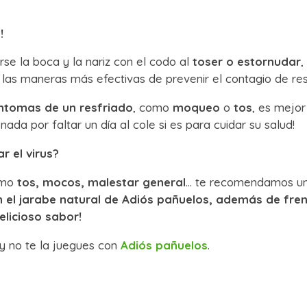
!
rse la boca y la nariz con el codo al
toser o estornudar
,
las maneras más efectivas de prevenir el contagio de res
íntomas de un resfriado
, como
moqueo
o
tos
, es mejo
nada por faltar un día al cole si es para cuidar su salud!
r el virus?
como
tos, mocos, malestar general
… te recomendamos un 
 el jarabe natural de Adiós pañuelos, además de fren
elicioso sabor!
 y no te la juegues con
Adiós pañuelos
.